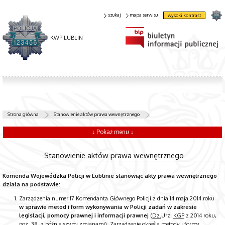
szukaj
mapa serwisu
wysoki kontrast
KWP LUBLIN
Strona główna
Stanowienie aktów prawa wewnętrznego
↓ Pokaż menu ↓
Stanowienie aktów prawa wewnętrznego
Komenda Wojewódzka Policji w Lublinie stanowiąc akty prawa wewnętrznego
działa na podstawie:
Zarządzenia numer 17 Komendanta Głównego Policji z dnia 14 maja 2014 roku
w sprawie metod i form wykonywania w Policji zadań w zakresie
legislacji, pomocy prawnej i informacji prawnej
(
Dz.
Urz.
KGP
z 2014 roku,
poz.
38, z późniejszymi zmianami). Zarządzenie określa metody i formy