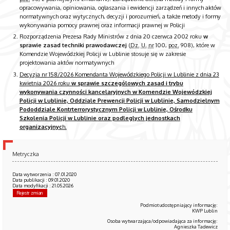
opracowywania, opiniowania, ogłaszania i ewidencji zarządzeń i innych aktów
normatywnych oraz wytycznych, decyzji i porozumień, a także metody i formy
wykonywania pomocy prawnej oraz informacji prawnej w Policji
Rozporządzenia Prezesa Rady Ministrów z dnia 20 czerwca 2002 roku
w
sprawie zasad techniki prawodawczej
(
Dz.
U.
nr
100,
poz.
908), które w
Komendzie Wojewódzkiej Policji w Lublinie stosuje się w zakresie
projektowania aktów normatywnych
Decyzja
nr
158/2026 Komendanta Wojewódzkiego Policji w Lublinie z dnia 23
kwietnia 2026 roku
w sprawie szczególowych zasad i trybu
wykonywania czynności kancelaryjnych w Komendzie Wojewódzkiej
Policji w Lublinie, Oddziale Prewencji Policji w Lublinie, Samodzielnym
Pododdziale Kontrterrorystycznym Policji w Lublinie, Ośrodku
Szkolenia Policji w Lublinie oraz podleglych jednostkach
organizacyjnyc
h.
Metryczka
Data wytworzenia : 07.01.2020
Data publikacji : 09.01.2020
Data modyfikacji : 21.05.2026
Rejestr zmian
Podmiot udostępniający informację:
KWP Lublin
Osoba wytwarzająca/odpowiadająca za informację:
Agnieszka Tadewicz