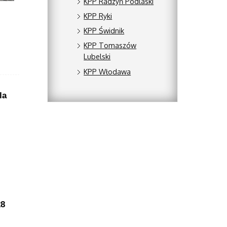
KPP Radzyń Podlaski
KPP Ryki
KPP Świdnik
KPP Tomaszów
Lubelski
KPP Włodawa
la
28