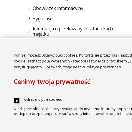
Obowiązek informacyjny
Sygnaliści
Informacja o przekazanych składnikach
majątku
Informacje o składnikach majatku
Klauzula informacyjna o przetwarzaniu
Poniżej możesz ustawić pliki cookies. Korzystanie przez nas i nasz
danych osobowych w związku z
cookie, zaznacz pole wybranych kategorii i zatwierdź przyciskiem 
Ogólnopolskim Konkursem „Odblaskowa
przysługujących Ci prawach, znajdziesz w Polityce prywatności.
Szkoła” 2025
Cenimy twoją prywatność
Techniczne pliki cookies
Niezbędne pliki cookie przyczyniają się do użyteczności strony poprzez 
dostęp do bezpiecznych obszarów strony internetowej. Strona internet