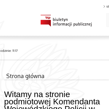
s
dzinie: 11:17
Strona główna
Witamy na stronie
podmiotowej Komendanta
Wojewódzkiego Policji w