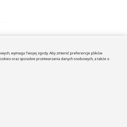
ngowych, wymaga Twojej zgody. Aby zmienić preferencje plików
 cookies oraz sposobie przetwarzania danych osobowych, a także o
zną. Zawiera tylko dane udostępniane przez KWP Lublin.