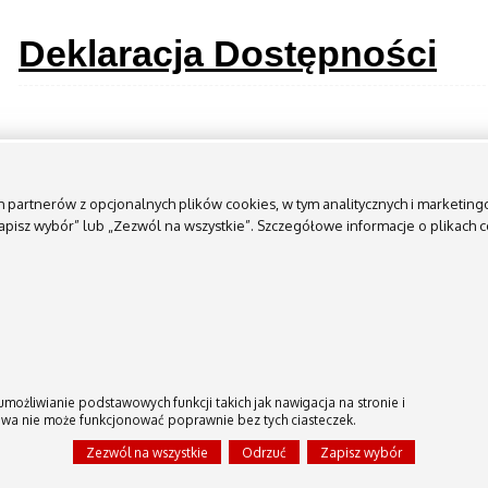
Deklaracja Dostępności
ych partnerów z opcjonalnych plików cookies, w tym analitycznych i marketi
„Zapisz wybór” lub „Zezwól na wszystkie”. Szczegółowe informacje o plikach
Biuletyn Informacji Publicznej
Instrukcja obsługi
umożliwianie podstawowych funkcji takich jak nawigacja na stronie i
owa nie może funkcjonować poprawnie bez tych ciasteczek.
Serwer niniejszy NIE JEST W ŻADEN SPOSÓB połączony z siecią wewnętr