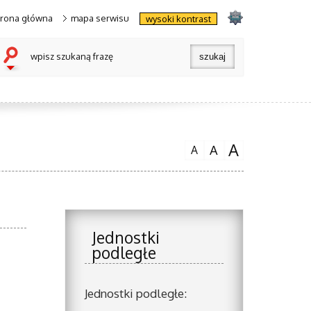
trona główna
mapa serwisu
wysoki kontrast
wpisz szukaną frazę
A
A
A
Jednostki
podległe
Jednostki podległe: