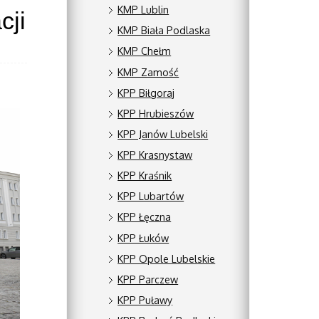
KMP Lublin
cji
KMP Biała Podlaska
KMP Chełm
KMP Zamość
KPP Biłgoraj
KPP Hrubieszów
KPP Janów Lubelski
KPP Krasnystaw
KPP Kraśnik
KPP Lubartów
KPP Łęczna
KPP Łuków
KPP Opole Lubelskie
KPP Parczew
KPP Puławy