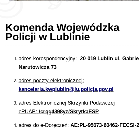
Komenda Wojewódzka
Policji w Lublinie
adres korespondencyjny:
20-019 Lublin
ul. Gabrie
Narutowicza 73
adres poczty elektronicznej:
kancelaria.kwplublin@lu.policja.gov.pl
adres Elektronicznej Skrzynki Podawczej
ePUAP
:
/crqg4398yz/SkrytkaESP
adres do e-Doręczeń:
AE:PL-95673-60462-FECSI-