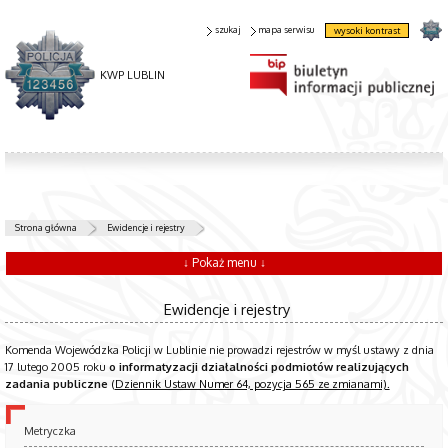
szukaj
mapa serwisu
wysoki kontrast
KWP LUBLIN
Strona główna
Ewidencje i rejestry
↓ Pokaż menu ↓
Ewidencje i rejestry
Komenda Wojewódzka Policji w Lublinie nie prowadzi rejestrów w myśl ustawy z dnia
17 lutego 2005 roku
o informatyzacji działalności podmiotów realizujących
zadania publiczne
(
Dziennik Ustaw Numer 64, pozycja 565 ze zmianami).
Metryczka