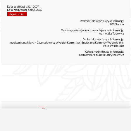
Data publikacji : 30.11.2007
Data modyfikacji : 21.05.2026
Rejestr zmian
Podmiot udostępniający informację:
KWP Lublin
Osoba wytwarzająca/odpowiadająca za informację:
Agnieszka Tadewicz
Osoba udostępniająca informację:
nadkomisarz Marcin Czuryszkiewicz Wydział Komunikacj Społecznej Komendy Wojewódzkiej
Policji w Lublinie
Osoba modyfikująca informację:
nadkomisarz Marcin Czuryszkiewicz
Biuletyn Informacji Publicznej
Instrukcja obsługi
Serwer niniejszy NIE JEST W ŻADEN SPOSÓB połączony z siecią wewnętrzną. Zawiera tylko dane udostępniane przez
KWP Lublin.